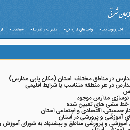
اخبارورویدادها
واحدهای اداره کل
مقررات و ضوابط
شفافیت
ارت