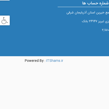
شماره حساب ها
ع خيرين استان آذربايجان شرقی
 ۲۴۹۴۷ بانک
Powered By :
ITShams.ir