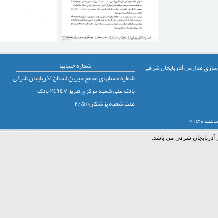
شماره حسابها
 نوسازی مدارس آذربایجان شرقی
شماره حسابهای مجمع خيرين استان آذربايجان شرقی
بانک ملی شعبه مرکزی تبريز ٢٤٩٤٧ بانک
ملت شعبه پزشکان٢/۵١۰
 آذربایجان شرقی می باشد.