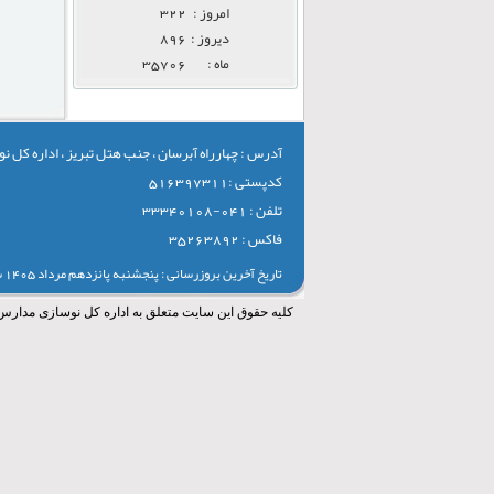
امروز :
322
ديروز :
896
ماه :
35706
آدرس : چهارراه آبرسان ، جنب هتل تبریز ، اداره کل
کدپستی :516397311
تلفن : 041-33340108
فاکس : 35263892
تاریخ آخرین بروزرسانی : پنجشنبه پانزدهم مرداد 1405 ساعت 21:50
کلیه حقوق این سایت متعلق به اداره کل نوسازی مدارس