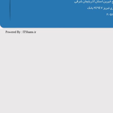
 خيرين استان آذربايجان شرقی
٢٤٩٤٧ بانک
Powered By :
ITShams.ir