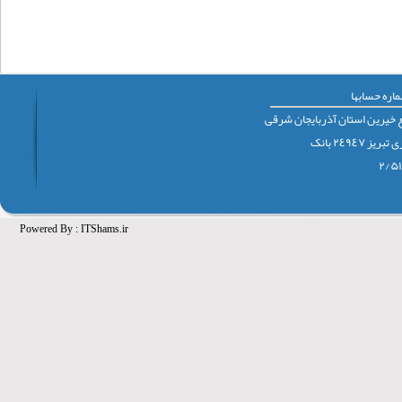
اره حسابها
 خيرين استان آذربايجان شرقی
٢٤٩٤٧ بانک
Powered By :
ITShams.ir