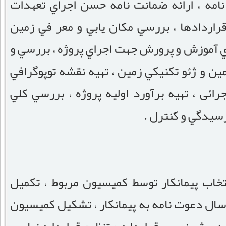
نامه ، اراﺋﻪ ضمانت نامه حسن اجراي تعهدات
قراردادها ، بررسي مکان يابي و معر في زمين
وي آموزش و پرورش جهت اجراي پروژه ، بررسي و
ين و ژﺋو تکنيکي زمين ، تهيه نقشه توپوگرافي
اﺋﻰ ، تهيه برآورد اوليه پروژه ، بررسي کلي
يدگي و کنترل .
تخاب پيمانکار توسط کميسيون مربوط ، تکميل
سال دعوت نامه به پيمانکار ، تشکيل کميسيون