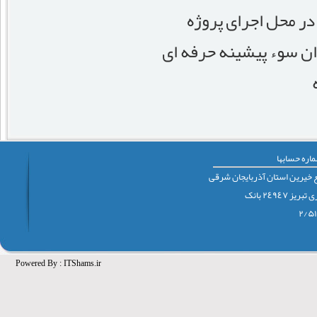
در محل اجرای پروژه
ان سوء پیشینه حرفه ای
اره حسابها
 خيرين استان آذربايجان شرقی
٢٤٩٤٧ بانک
Powered By :
ITShams.ir