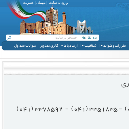
ورود به سایت
|
مهمان
|
عضویت
مقررات و ضوابط
شفافیت
ارتباط با ما
گالری تصاویر
سوالات متداول
ری
3378592 (041)
3351835 (041) -