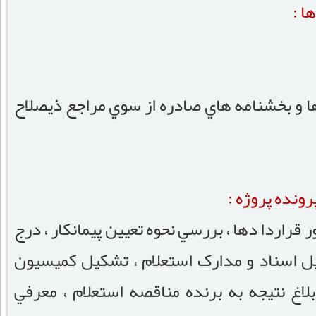
ا :
ا و بخشنامه هاي صادره از سوي مراجع ذيصلاح
ونده پروژه :
ر قراردا دها ، بررسي نحوه تعيين پيمانکار ، درج
کميل اسناد و مدارک استعلام ، تشکيل کميسيون
ابلاغ نتيجه به برنده مناقصه استعلام ، معرفي