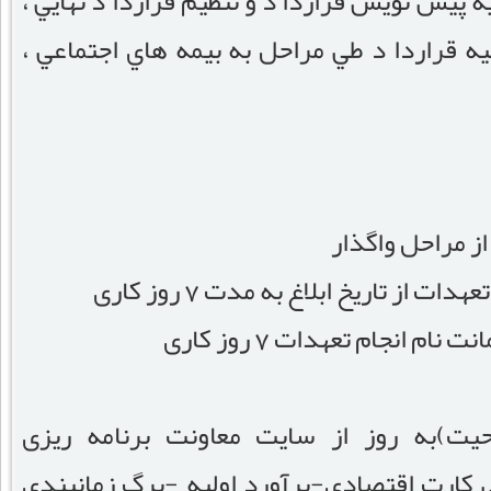
ه پيش نويس قراردا د و تنظيم قراردا د نهايي ،
غيه قراردا د طي مراحل به بيمه هاي اجتماعي ،
از مراحل واگذار
از تاریخ ابلاغ به مدت 7 روز کاری
 انجام تعهدات 7 روز کاری
حیت)به روز از سایت معاونت برنامه ریزی
 کارت اقتصادی-برآورد اولیه -برگ زمانبندی