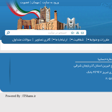
ورود به سایت
|
مهمان
|
عضویت
مقررات و ضوابط
شفافیت
ارتباط با ما
گالری تصاویر
سوالات متداول
اره حسابها
 خيرين استان آذربايجان شرقی
٢٤٩٤٧ بانک
Powered By :
ITShams.ir