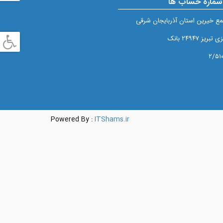
شماره حساب ها
ع خيرين استان آذربايجان شرقی
 ۲۴۹۴۷ بانک
Powered By :
ITShams.ir