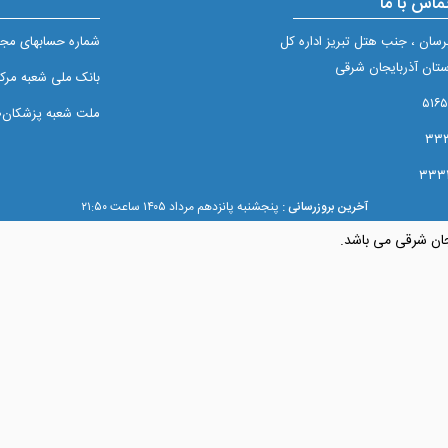
ماس با ما
برسان ، جنب هتل تبریز اداره کل
شماره حسابهای مجم
تان آذربایجان شرقی
بانک ملی شعبه مرکزی تبريز
ملت شعبه پزشکان۲/۵۱۰
آخرین بروزرسانی :
پنجشنبه پانزدهم مرداد ۱۴۰۵ ساعت ۲۱:۵۰
جان شرقی می باشد.