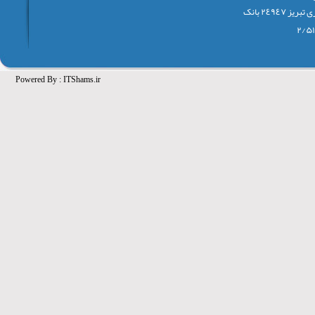
٢٤٩٤٧ بانک
Powered By :
ITShams.ir