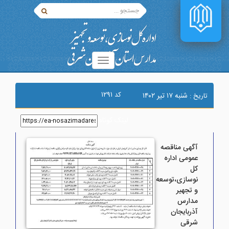
۱۲۹۱
کد
شنبه ۱۷ تير ۱۴۰۲
تاریخ :
لینک کوتاه
:
آگهی مناقصه
عمومی اداره
کل
نوسازی،توسعه
و تجهیر
مدارس
آذربایجان
شرقی