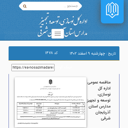
۱۴۷۸
کد
چهارشنبه ۹ اسفند ۱۴۰۲
تاریخ :
لینک کوتاه
:
مناقصه عمومی
اداره کل
نوسازی،
توسعه و تجهیز
مدارس استان
آذربایجان
شرقی