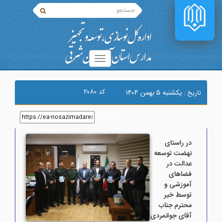
۲۰۸۰
کد
يکشنبه ۵ بهمن ۱۴۰۴
تاریخ :
لینک کوتاه
:
در راستای
نهضت توسعه
عدالت در
فضاهای
آموزشی و
توسط خیر
محترم جناب
آقای جوانمردی