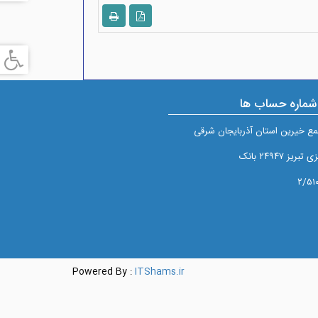
شماره حساب ها
ع خيرين استان آذربايجان شرقی
 ۲۴۹۴۷ بانک
Powered By :
ITShams.ir