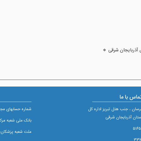
 آذربایجان شرقی 🔹
ماس با ما
برسان ، جنب هتل تبریز اداره کل
شماره حسابهای مجم
تان آذربایجان شرقی
بانک ملی شعبه مرکزی تبريز
ملت شعبه پزشکان۲/۵۱۰