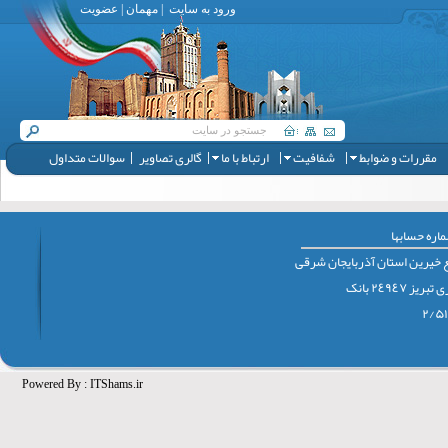
ورود به سایت
|
مهمان
|
عضویت
مقررات و ضوابط
شفافیت
ارتباط با ما
گالری تصاویر
سوالات متداول
اره حسابها
 خيرين استان آذربايجان شرقی
٢٤٩٤٧ بانک
Powered By :
ITShams.ir