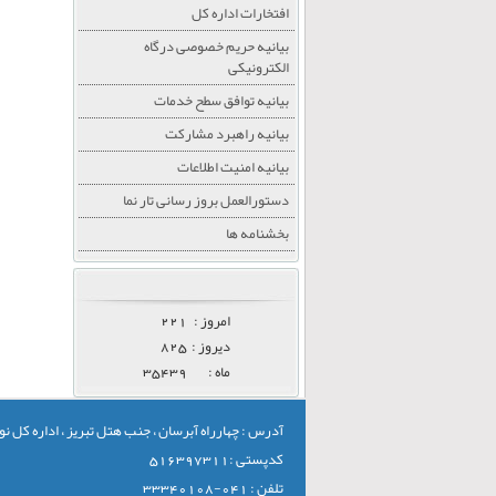
افتخارات اداره کل
بیانیه حریم خصوصی درگاه
الکترونیکی
بیانیه توافق سطح خدمات
بیانیه راهبرد مشارکت
بیانیه امنیت اطلاعات
دستورالعمل بروز رسانی تار نما
بخشنامه ها
امروز :
221
ديروز :
825
ماه :
35439
آدرس : چهارراه آبرسان ، جنب هتل تبریز ، اداره کل
کدپستی :516397311
تلفن : 041-33340108