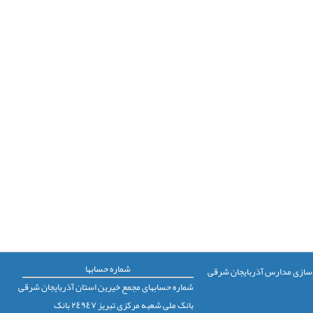
شماره حسابها
 نوسازی مدارس آذربایجان شرقی
شماره حسابهای مجمع خيرين استان آذربايجان شرقی
بانک ملی شعبه مرکزی تبريز ٢٤٩٤٧ بانک