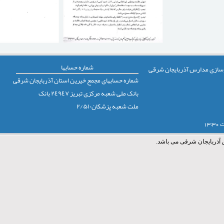
شماره حسابها
 نوسازی مدارس آذربایجان شرقی
شماره حسابهای مجمع خيرين استان آذربايجان شرقی
بانک ملی شعبه مرکزی تبريز ٢٤٩٤٧ بانک
ملت شعبه پزشکان٢/۵١۰
 آذربایجان شرقی می باشد.