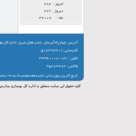
امروز :
686
ديروز :
672
ماه :
36109
آدرس : چهارراه آبرسان ، جنب هتل تبریز ، اداره کل
کدپستی :516397311
تلفن : 041-33340108
فاکس : 35263892
تاریخ آخرین بروزرسانی : شنبه هفدهم مرداد 1405 ساعت 13:30
کلیه حقوق این سایت متعلق به اداره کل نوسازی مدارس