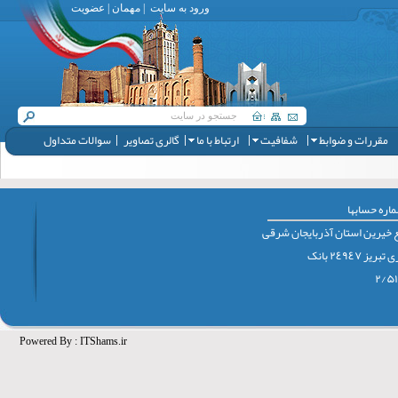
ورود به سایت
|
مهمان
|
عضویت
مقررات و ضوابط
شفافیت
ارتباط با ما
گالری تصاویر
سوالات متداول
اره حسابها
 خيرين استان آذربايجان شرقی
٢٤٩٤٧ بانک
Powered By :
ITShams.ir