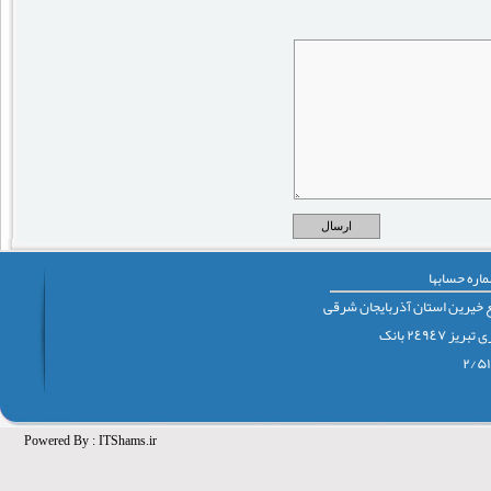
اره حسابها
 خيرين استان آذربايجان شرقی
٢٤٩٤٧ بانک
Powered By :
ITShams.ir