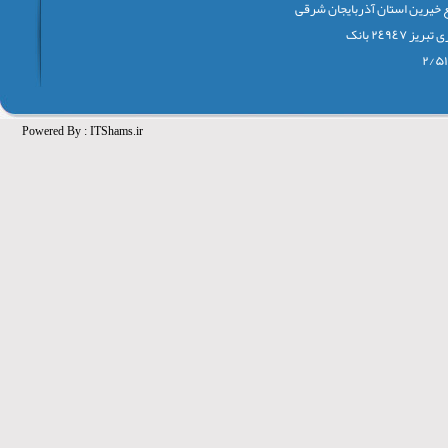
 خيرين استان آذربايجان شرقی
٢٤٩٤٧ بانک
Powered By :
ITShams.ir