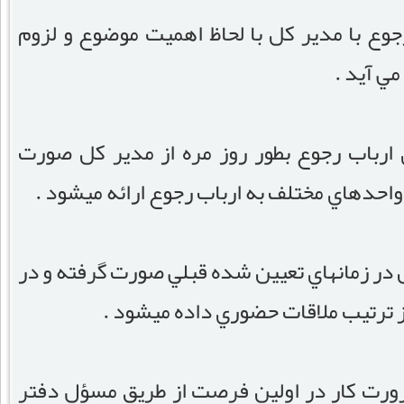
جوع با مدير کل با لحاظ اهميت موضوع و لزوم
ي آيد .
ارباب رجوع بطور روز مره از مدير کل صورت
احدهاي مختلف به ارباب رجوع اراﺋﻪ ميشود .
کل در زمانهاي تعيين شده قبلي صورت گرفته و در
يز ترتيب ملاقات حضوري داده ميشود .
رورت کار در اولين فرصت از طريق مسؤل دفتر