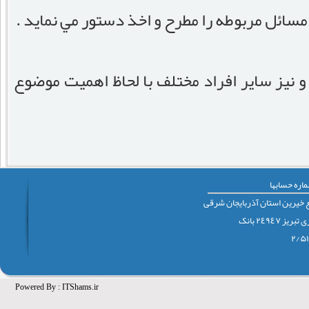
ساﺋل مربوطه را مطرح و اخذ دستور مي نمايد .
و نيز ساير افراد مختلف با لحاظ اهميت موضوع
اره حسابها
 خيرين استان آذربايجان شرقی
٢٤٩٤٧ بانک
Powered By :
ITShams.ir