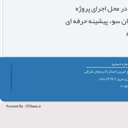
در محل اجرای پروژه
ان سوء پیشینه حرفه ای
اره حسابها
 خيرين استان آذربايجان شرقی
٢٤٩٤٧ بانک
Powered By :
ITShams.ir