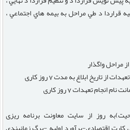
ه پيش نويس قراردا د و تنظيم قراردا د نهايي ،
غيه قراردا د طي مراحل به بيمه هاي اجتماعي ،
از مراحل واگذار
از تاریخ ابلاغ به مدت 7 روز کاری
 انجام تعهدات 7 روز کاری
حیت)به روز از سایت معاونت برنامه ریزی
 کارت اقتصادی-برآورد اولیه -برگ زمانبندی