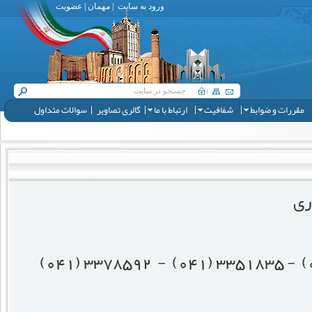
ورود به سایت
|
مهمان
|
عضویت
مقررات و ضوابط
شفافیت
ارتباط با ما
گالری تصاویر
سوالات متداول
ری
3378592 (041)
3351835 (041) -