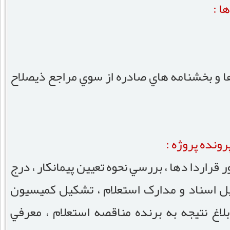
ا :
ا و بخشنامه هاي صادره از سوي مراجع ذيصلاح
ونده پروژه :
ر قراردا دها ، بررسي نحوه تعيين پيمانکار ، درج
کميل اسناد و مدارک استعلام ، تشکيل کميسيون
ابلاغ نتيجه به برنده مناقصه استعلام ، معرفي