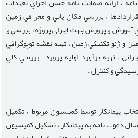
نامه ، اراﺋﻪ ضمانت نامه حسن اجراي تعهدات
قراردادها ، بررسي مکان يابي و معر في زمين
وي آموزش و پرورش جهت اجراي پروژه ، بررسي و
ين و ژﺋو تکنيکي زمين ، تهيه نقشه توپوگرافي
اﺋﻰ ، تهيه برآورد اوليه پروژه ، بررسي کلي
يدگي و کنترل .
تخاب پيمانکار توسط کميسيون مربوط ، تکميل
سال دعوت نامه به پيمانکار ، تشکيل کميسيون